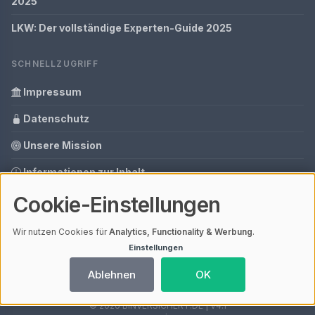
2025
LKW: Der vollständige Experten-Guide 2025
SCHNELLZUGRIFF
Impressum
Datenschutz
Unsere Mission
Informationen zur Inhalt
Cookie-Einstellungen
Tools
Ihre Datenschutzeinstellungen
Wir nutzen Cookies für
Analytics, Functionality & Werbung
.
Einstellungen
Media Daten
Ablehnen
OK
© 2026 BINVERSICHERT.DE | V4.1