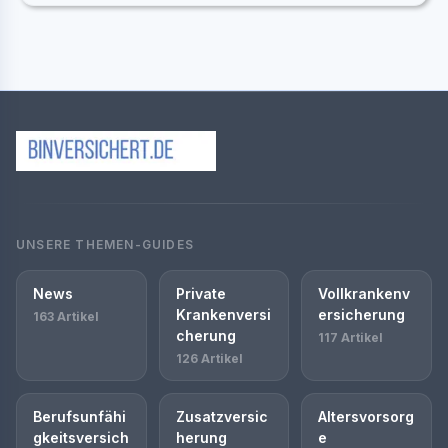
UNSERE THEMEN-GUIDES
News
Private
Vollkrankenv
Krankenversi
ersicherung
163 Artikel
cherung
117 Artikel
126 Artikel
Berufsunfähi
Zusatzversic
Altersvorsorg
gkeitsversich
herung
e