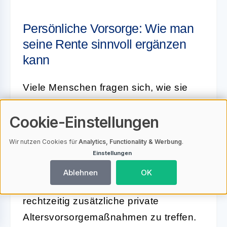
Persönliche Vorsorge: Wie man
seine Rente sinnvoll ergänzen
kann
Viele Menschen fragen sich, wie sie
ihre gesetzliche Rente sinnvoll
Cookie-Einstellungen
ergänzen können
, um im Alter
finanziell abgesichert zu sein.
Wir nutzen Cookies für
Analytics, Functionality & Werbung
.
Angesichts der aktuellen
Einstellungen
Herausforderungen des
Ablehnen
OK
Rentensystems ist es ratsam,
rechtzeitig zusätzliche private
Altersvorsorgemaßnahmen zu treffen.